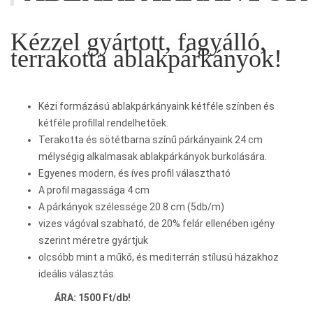
Kézzel gyártott, fagyálló,
terrakotta ablakpárkányok!
Kézi formázású ablakpárkányaink kétféle színben és
kétféle profillal rendelhetőek.
Terakotta és sötétbarna színű párkányaink 24 cm
mélységig alkalmasak ablakpárkányok burkolására.
Egyenes modern, és íves profil választható
A profil magassága 4 cm
A párkányok szélessége 20.8 cm (5db/m)
vizes vágóval szabható, de 20% felár ellenében igény
szerint méretre gyártjuk
olcsóbb mint a műkő, és mediterrán stílusú házakhoz
ideális választás.
ÁRA: 1500 Ft/db!