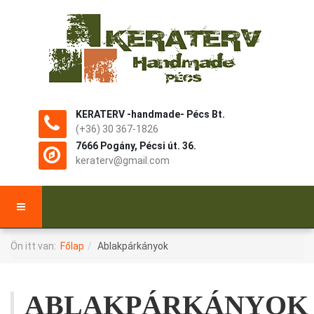
KERATERV -handmade- Pécs Bt.
(+36) 30 367-1826
7666 Pogány, Pécsi út. 36.
keraterv@gmail.com
Ön itt van:
Főlap
Ablakpárkányok
ABLAKPÁRKÁNYOK