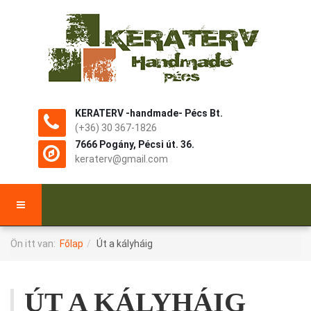
KERATERV -handmade- Pécs Bt.
(+36) 30 367-1826
7666 Pogány, Pécsi út. 36.
keraterv@gmail.com
Ön itt van:
Főlap
Út a kályháig
ÚT A KÁLYHÁIG