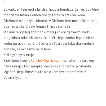
Sokunkban felmerül a kérdés, hogy a trendszerűen és úgy tűnik
megállíthatatlanul emelkedő gázárak miatt emelkedő
fűtésszámlát milyen alternatív fűtéssel lehetne csökkenteni,
esetleg a gáztól való függést megszüntetni.
Ma már rengeteg alternatív, megújuló energiával működő
megoldást találunk, de ezek közül a legolcsóbb, legszebb és
leghamarabb megtérülő beruházás a cserépkályha,kandalló
építése, és okos üzemeltetése.
Kell egy helyszínrajz….
Első lépés, hogy a
keraterv@gmail.com
email-címre küld egy
helyszínrajzot a cserépkályhának szánt helyről, a fűtendő
légtérről (légköbméter) illetve a kémény paramétereiről.
Valami ilyesmit: