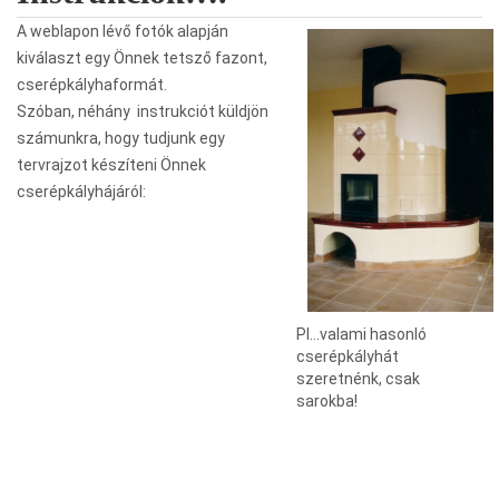
A weblapon lévő fotók alapján
kiválaszt egy Önnek tetsző fazont,
cserépkályhaformát.
Szóban, néhány instrukciót küldjön
számunkra, hogy tudjunk egy
tervrajzot készíteni Önnek
cserépkályhájáról:
Pl…valami hasonló
cserépkályhát
szeretnénk, csak
sarokba!