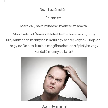
No, itt az árlistám.
Feltettem!
Mert
kell
, mert mindenki kíváncsi az árakra.
Mond valamit Önnek? Ki lehet belőle bogarászni, hogy
tulajdonképpen mennyibe is kerül egy cserépkályha? Tudja azt,
hogy az Ön által kitalált, megálmodott cserépkályha vagy
kandalló mennyibe kerül?
Szerintem nem!