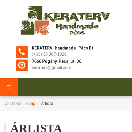
KERATERV -handmade- Pécs Bt.
(+36) 30 367-1826
7666 Pogány, Pécsi út. 36.
keraterv@gmail.com
Ön itt van:
Főlap
Árlista
ÁRLISTA