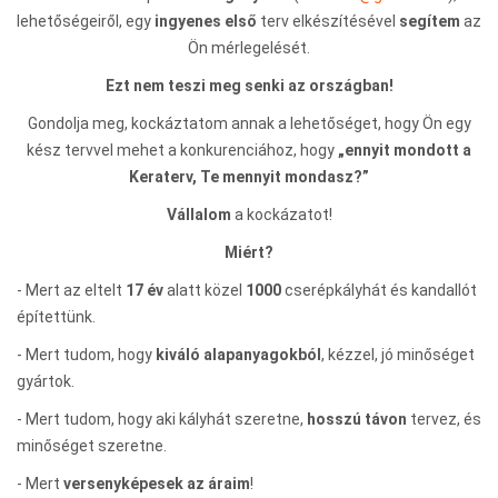
lehetőségeiről, egy
ingyenes első
terv elkészítésével
segítem
az
Ön mérlegelését.
Ezt nem teszi meg senki az országban!
Gondolja meg, kockáztatom annak a lehetőséget, hogy Ön egy
kész tervvel mehet a konkurenciához, hogy
„ennyit mondott a
Keraterv, Te mennyit mondasz?”
Vállalom
a kockázatot!
Miért?
- Mert az eltelt
17 év
alatt közel
1000
cserépkályhát és kandallót
építettünk.
- Mert tudom, hogy
kiváló alapanyagokból
, kézzel, jó minőséget
gyártok.
- Mert tudom, hogy aki kályhát szeretne,
hosszú távon
tervez, és
minőséget szeretne.
- Mert
versenyképesek az áraim
!