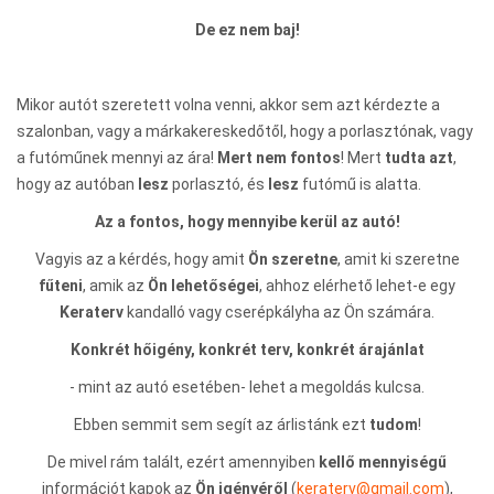
De ez nem baj!
Mikor autót szeretett volna venni, akkor sem azt kérdezte a
szalonban, vagy a márkakereskedőtől, hogy a porlasztónak, vagy
a futóműnek mennyi az ára!
Mert nem fontos
! Mert
tudta azt
,
hogy az autóban
lesz
porlasztó, és
lesz
futómű is alatta.
Az a fontos, hogy mennyibe kerül az autó!
Vagyis az a kérdés, hogy amit
Ön szeretne
, amit ki szeretne
fűteni
, amik az
Ön lehetőségei
, ahhoz elérhető lehet-e egy
Keraterv
kandalló vagy cserépkályha az Ön számára.
Konkrét hőigény, konkrét terv, konkrét árajánlat
- mint az autó esetében- lehet a megoldás kulcsa.
Ebben semmit sem segít az árlistánk ezt
tudom
!
De mivel rám talált, ezért amennyiben
kellő mennyiségű
információt kapok az
Ön igényéről
(
keraterv@gmail.com
),