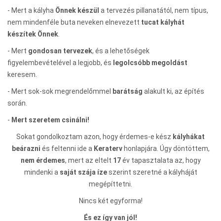
- Mert a kályha
Önnek készül
a tervezés pillanatától, nem típus,
nem mindenféle buta neveken elnevezett
tucat kályhát
készítek Önnek
.
- Mert
gondosan tervezek
, és a lehetőségek
figyelembevételével a legjobb, és
legolcsóbb megoldást
keresem.
- Mert sok-sok megrendelőmmel
barátság
alakult ki, az építés
során.
-
Mert szeretem csinálni!
Sokat gondolkoztam azon, hogy érdemes-e kész
kályhákat
beárazni
és feltenni ide a
Keraterv
honlapjára. Úgy döntöttem,
nem érdemes
, mert az eltelt
17
év tapasztalata az, hogy
mindenki a
saját szája íze
szerint szeretné a kályháját
megépíttetni.
Nincs két egyforma!
És ez így van jól!